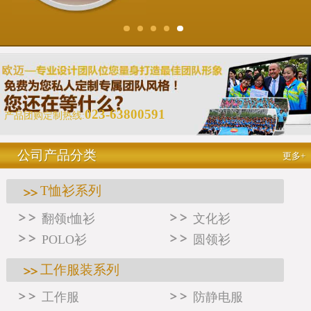
023-63800591
产品团购定制热线:
公司产品分类
更多+
T恤衫系列
翻领t恤衫
文化衫
POLO衫
圆领衫
工作服装系列
工作服
防静电服