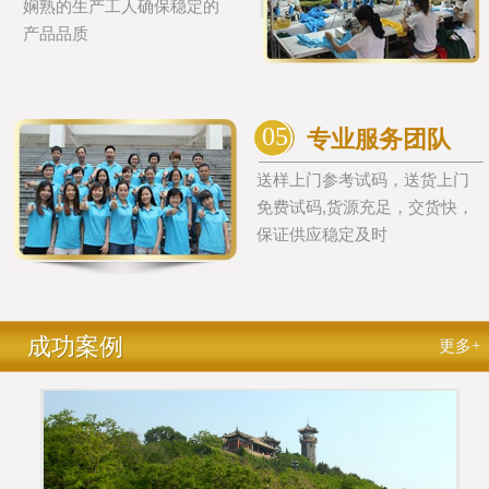
娴熟的生产工人确保稳定的
产品品质
05
专业服务团队
送样上门参考试码，送货上门
免费试码,货源充足，交货快，
保证供应稳定及时
成功案例
更多+