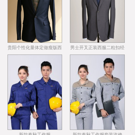
贵阳个性化量体定做瘦版西
男士开叉正装西服二粒扣经
装哪个公司好
典西服款式
新款春秋工作服
新款春秋工作服套装汽修