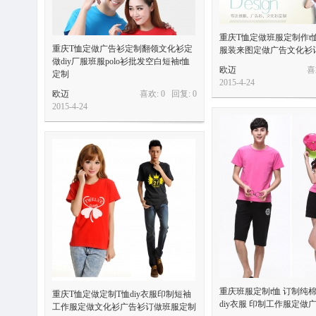
重庆T恤定做班服定制作t恤
重庆T恤定做广告衫定制翻领文化衫定
服装来图定做广告文化衫
做diy厂服班服polo衫批发空白短袖t恤
欧迈
喜
定制
2015-4-24
欧迈
喜欢: 0 回复:
0
2015-4-24
重庆班服定制t恤 订制纯
重庆T恤定做定制T恤diy衣服印制短袖
diy衣服 印制工作服定做
工作服定做文化衫广告衫订做班服定制