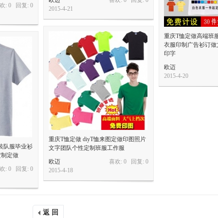
欧迈
喜欢: 0 回复:
0
欢: 0 回复:
0
2015-4-21
重庆T恤定做高端班服
衣服印制广告衫订做
印字
欧迈
2015-4-20
重庆T恤定做 diyT恤来图定做印图照片
装队服毕业衫
文字团队个性定制班服工作服
定制定做
欧迈
喜欢: 0 回复:
0
欢: 0 回复:
0
2015-4-18
返 回