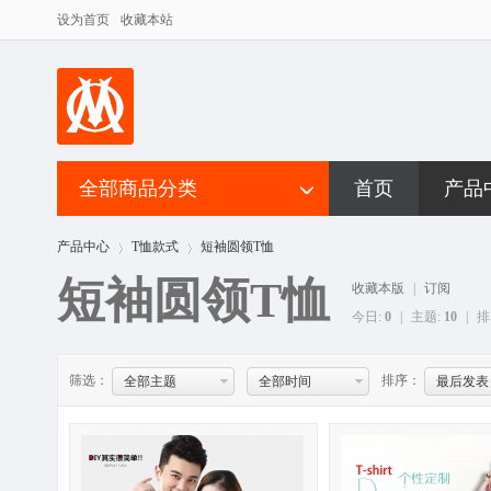
设为首页
收藏本站
全部商品分类
首页
产品
产品中心
T恤款式
短袖圆领T恤
短袖圆领T恤
收藏本版
|
订阅
今日:
0
|
主题:
10
|
排
筛选：
排序：
全部主题
全部时间
最后发表