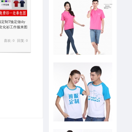
定制T恤定做diy
文化衫工作服来图
喜欢: 0 回复:
0