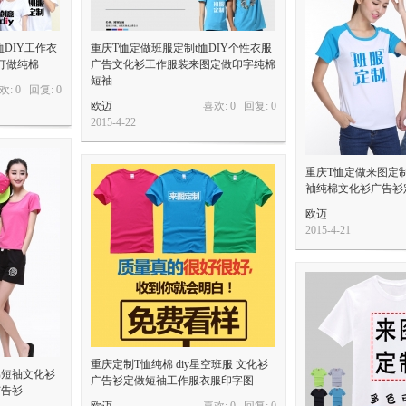
DIY工作衣
重庆T恤定做班服定制t恤DIY个性衣服
订做纯棉
广告文化衫工作服装来图定做印字纯棉
短袖
欢: 0 回复:
0
欧迈
喜欢: 0 回复:
0
2015-4-22
重庆T恤定做来图定制
袖纯棉文化衫广告衫定
欧迈
2015-4-21
重庆定制T恤纯棉 diy星空班服 文化衫
棉短袖文化衫
广告衫定做短袖工作服衣服印字图
广告衫