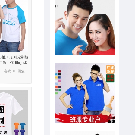
t恤diy班服定制短
做工作服logo印
喜欢: 0 回复:
0