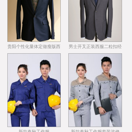
贵阳个性化量体定做瘦版西
男士开叉正装西服二粒扣经
装哪个公司好
典西服款式
新款春秋工作服
新款春秋工作服套装汽修