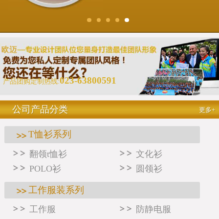
023-63800591
产品团购定制热线:
公司产品分类
更多+
T恤衫系列
翻领t恤衫
文化衫
POLO衫
圆领衫
工作服装系列
工作服
防静电服