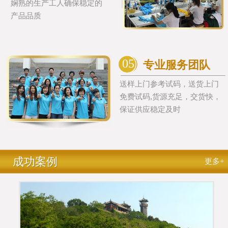
娴熟的生产工人确保稳定的
产品品质
05
专业服务团队
送样上门参考试码，送货上门
免费试码,货源充足，交货快，
保证供应稳定及时
成功案例
更多+